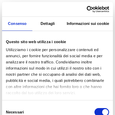
Consenso
Dettagli
Informazioni sui cookie
Questo sito web utilizza i cookie
Login
Utilizziamo i cookie per personalizzare contenuti ed
Enter your email and password below to login
annunci, per fornire funzionalità dei social media e per
to your account
analizzare il nostro traffico. Condividiamo inoltre
informazioni sul modo in cui utilizzi il nostro sito con i
Email
nostri partner che si occupano di analisi dei dati web,
pubblicità e social media, i quali potrebbero combinarle
con altre informazioni che hai fornito loro o che hanno
raccolto dal tuo utilizzo dei loro servizi.
Password
Forgot your password?
Selezione
Necessari
del