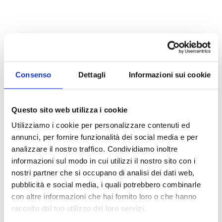
Consenso
Dettagli
Informazioni sui cookie
Sign up
Enter your data to create a new account
Questo sito web utilizza i cookie
Utilizziamo i cookie per personalizzare contenuti ed
annunci, per fornire funzionalità dei social media e per
Simple account
Business account
analizzare il nostro traffico. Condividiamo inoltre
informazioni sul modo in cui utilizzi il nostro sito con i
First Name
*
Last Name
*
nostri partner che si occupano di analisi dei dati web,
pubblicità e social media, i quali potrebbero combinarle
con altre informazioni che hai fornito loro o che hanno
Email
*
raccolto dal tuo utilizzo dei loro servizi.