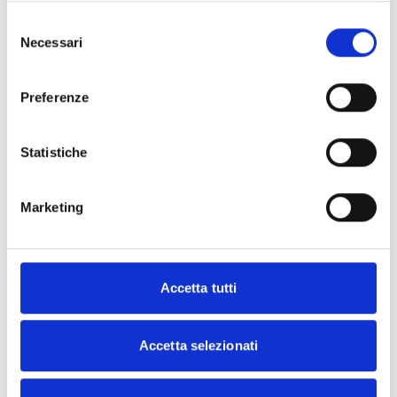
Selezione
Necessari
del
Password
*
consenso
Preferenze
The password must contain at least:
6 characters
Statistiche
1 lowecase letter
1 uppercase letter
1 number
Marketing
1 symbol ($, %, &, etc.)
By clicking "Create an Account", you agree to
Accetta tutti
our
Terms And Conditions
and acknowledge
that you have read our
Privacy Policy
.
Accetta selezionati
Create an account